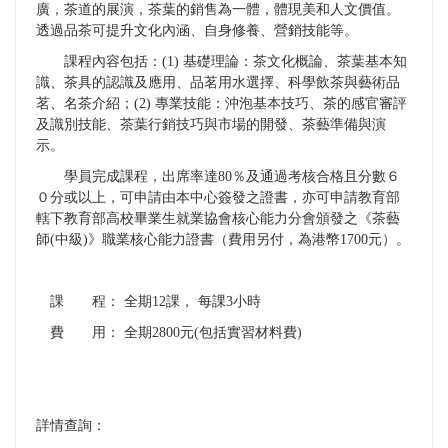
廣，茶道的展演，茶葉的銷售為一體，體現美和人文價值。
透過品茶可提升文化內涵、自身修養、營銷技能等。
課程內容包括：(1) 基礎理論：茶文化概論、茶葉基本知
識、茶具的認識及應用、品茗用水選擇、科學飲茶與藝術品
茗、名茶介紹；(2) 專業技能：沖泡基本技巧、茶的感官審評
及識別技能、茶葉行銷技巧與市場的開發、茶藝準備與演
示。
學員完成課程，出席率達80％及通過考核合格且分數６
０分或以上，可申請由本中心簽發之證書，亦可申請教育部
轄下教育部高校畢業生就業協會核心能力分會頒發之《茶藝
師(中級)》職業核心能力證書（費用另付，為港幣1700元）。
課 程： 全期12課， 每課3小時
費 用： 全期2800元(包括實習材料費)
詳情查詢：