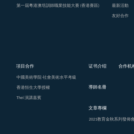
第一屆粵港澳培訓師職業技能大賽 (香港賽區)
最新活動
友好合作
項目合作
证书介绍
合作机
中國美術學院-社會美術水平考級
導師名冊
香港恒生大學授權
Thei 演講嘉賓
文章專欄
2021教育金秋系列發