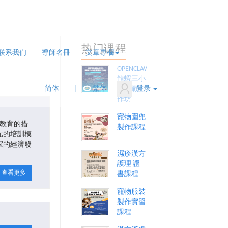
热门课程
联系我们
導師名冊
文章專欄
OPENCLAW
龍蝦三小
简体
|
繁体
登录
時實戰工
作坊
寵物圍兜
才教育的措
製作課程
元的培訓模
家的經濟發
濕疹漢方
護理 證
查看更多
書課程
寵物服裝
製作實習
課程