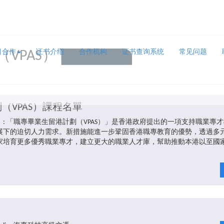
VPAS）
目合作
证书介绍
合作机构
证书查询系统
常见问题
（VPAS）課程名單
）: 「職專畢業生留港計劃（VPAS）」是香港政府提出的一項支持職業專
展下的迫切人力需求。新措施能進一步鞏固香港職專教育的優勢，透過多
家培育更多優秀職業專才，建立更大的職業人才庫，幫助推動本港以至國