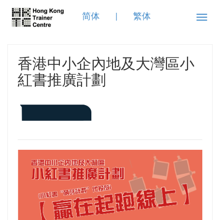
简体
|
繁体
Toggle
naviga
香港中小企內地及大灣區小
紅書推廣計劃