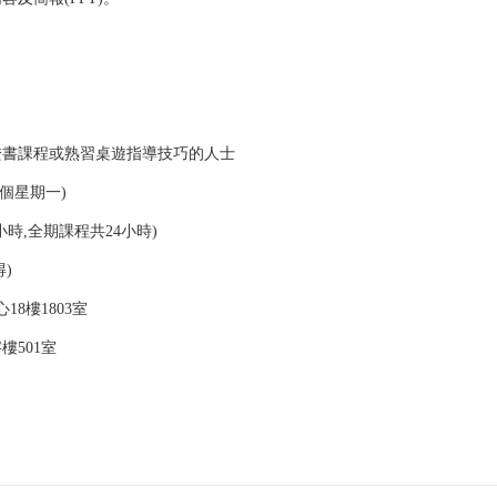
證書課程或熟習桌遊指導技巧的人士
個星期一
)
小時
,
全期課程共
24
小時
)
得
)
心
18
樓
1803
室
字樓
501
室