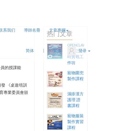
联系我们
導師名冊
文章專欄
热门文章
OPENCLAW
简体
|
繁体
登录
龍蝦三小
時實戰工
作坊
學員的授課能
寵物圍兜
。
製作課程
發 《桌遊培訓
育專業委員會頒
濕疹漢方
護理 證
書課程
寵物服裝
製作實習
課程