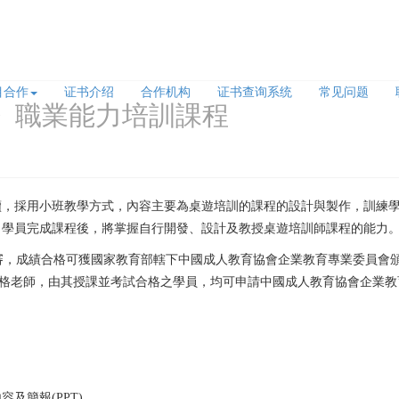
目合作
证书介绍
合作机构
证书查询系统
常见问题
)》職業能力培訓課程
續，採用小班教學方式，內容主要為桌遊培訓的課程的設計與製作，訓練
。學員完成課程後，將掌握自行開發、設計及教授桌遊培訓師課程的能力
審，成績合格可獲國家教育部轄下中國成人教育協會企業教育專業委員會頒
格老師，由其授課並考試合格之學員，均可申請中國成人教育協會企業教
內容及簡報
(PPT)
。