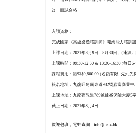
2)
面試合格
入讀資格：
完成國家《高級桌遊培訓師》職業能力培訓
上課日期：
2021
年
8
月
9
日
- 8
月
30
日。
(
連續四
上課時間：
09:30-12:30 & 13:30-16:30 (
每日
6
課程費用：港幣
$9,800.00 (
名額有限
,
先到先
報名地址：九龍旺角廣東道
982
號嘉富商業中
上課地址：九龍彌敦道
789
號健峯保險大廈
5
截止日期：
2021
年
8
月
4
日
歡迎包班，電郵查詢：info@hktc.hk