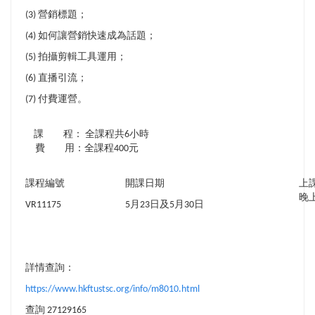
(3) 營銷標題；
(4) 如何讓營銷快速成為話題；
(5) 拍攝剪輯工具運用；
(6) 直播引流；
(7) 付費運營。
課 程： 全課程共6小時
費 用：全課程400元
課程編號
開課日期
上
晚上7
VR11175
5月23日及5月30日
詳情查詢：
https://www.hkftustsc.org/info/m8010.html
查詢
27129165