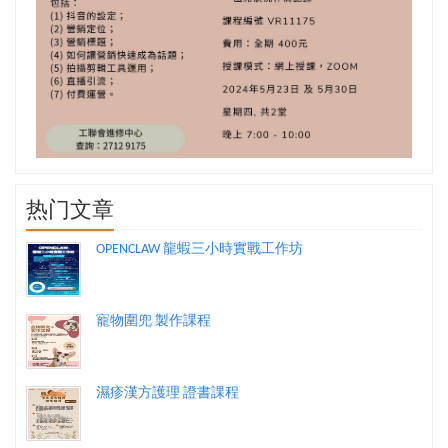
热门文章
OPENCLAW 龍蝦三小時實戰工作坊
寵物圍兜 製作課程
濕疹漢方護理 證書課程