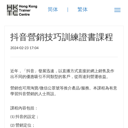
简体
|
繁体
Toggle
naviga
抖音營銷技巧訓練證書課程
2024-02-23 17:04
近年，「抖音」發展迅速，以直播方式直接於網上銷售及作
出不同的優惠吸引不同類型的客戶，從而達到營運收益。
營銷也可用淘寶/微信公眾號等推介產品/服務。本課程為有意
學習抖音營銷的人士而設。
課程內容包括：
(1) 抖音的設定；
(2) 營銷定位；