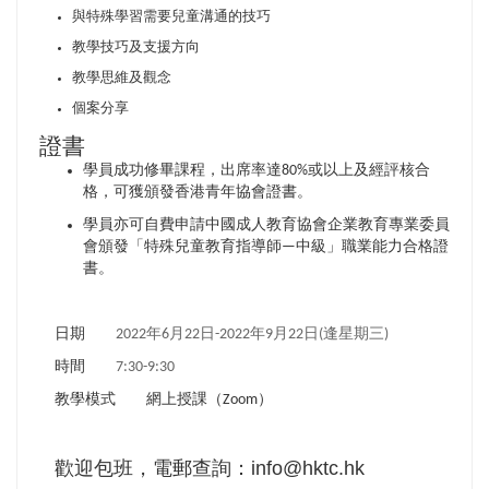
與特殊學習需要兒童溝通的技巧
教學技巧及支援方向
教學思維及觀念
個案分享
證書
學員成功修畢課程，出席率達80%或以上及經評核合
格，可獲頒發香港青年協會證書。
學員亦可自費申請中國成人教育協會企業教育專業委員
會頒發「特殊兒童教育指導師—中級」職業能力合格證
書。
日期
2022年6月22日-
2022年9月22日(逢星期三)
時間
7:30-9:30
教學模式 網上授課（Zoom）
歡迎包班，電郵查詢：info@hktc.hk