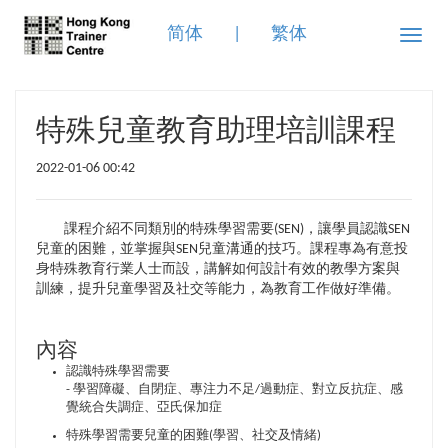
简体
|
繁体
Toggle
naviga
特殊兒童教育助理培訓課程
2022-01-06 00:42
課程介紹不同類別的特殊學習需要(SEN)，讓學員認識SEN
兒童的困難，並掌握與SEN兒童溝通的技巧。課程專為有意投
身特殊教育行業人士而設，講解如何設計有效的教學方案與
訓練，提升兒童學習及社交等能力，為教育工作做好準備。
內容
認識特殊學習需要
- 學習障礙、自閉症、專注力不足/過動症、對立反抗症、感
覺統合失調症、亞氏保加症
特殊學習需要兒童的困難(學習、社交及情緒)