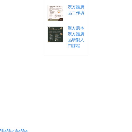
漢方護膚
品工作坊
漢方肌本
漢方護膚
品研製入
門課程
%e8%a8%93%e8%a