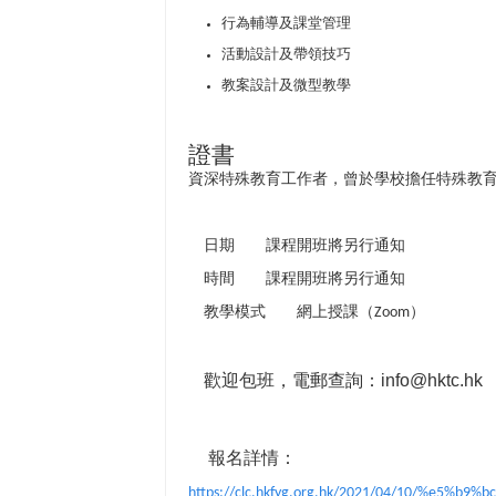
行為輔導及課堂管理
活動設計及帶領技巧
教案設計及微型教學
證書
資深特殊教育工作者，曾於學校擔任特殊教
日期 課程開班將另行通知
時間 課程開班將另行通知
教學模式 網上授課（Zoom）
歡迎包班，電郵查詢：info@hktc.hk
報名詳情：
https://clc.hkfyg.org.hk/2021/04/10/%e