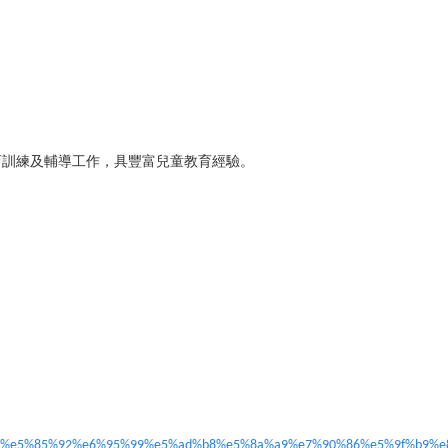
育訓練及輔導工作，具豐富兒童教育經驗。
5%b9%bc%e5%85%92%e6%95%99%e5%ad%b8%e5%8a%a9%e7%90%86%e5%9f%b9