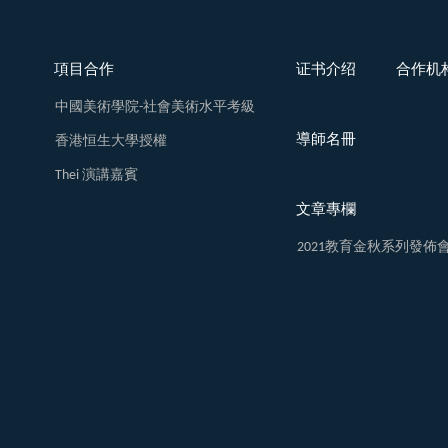
項目合作
证书介绍
合作机
中國美術學院-社會美術水平考級
導師名冊
香港恒生大學授權
Thei 演講嘉賓
文章專欄
2021教育金秋系列發