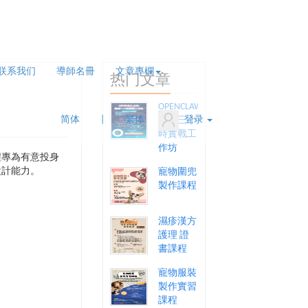
联系我们
導師名冊
文章專欄
热门文章
OPENCLAW
简体
|
繁体
登录
龍蝦三小
時實戰工
作坊
程專為有意投身
設計能力。
寵物圍兜
製作課程
濕疹漢方
護理 證
書課程
寵物服裝
製作實習
課程