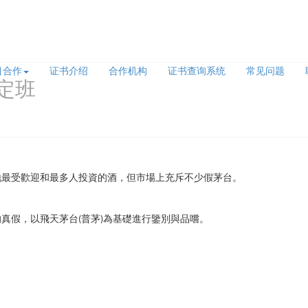
目合作
证书介绍
合作机构
证书查询系统
常见问题
定班
地最受歡迎和最多人投資的酒，但市場上充斥不少假茅台。
真假，以飛天茅台(普茅)為基礎進行鑒別與品嚐。