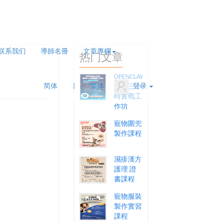
联系我们
導師名冊
文章專欄
热门文章
OPENCLAW
简体
|
繁体
登录
龍蝦三小
時實戰工
作坊
寵物圍兜
製作課程
濕疹漢方
護理 證
書課程
寵物服裝
製作實習
課程