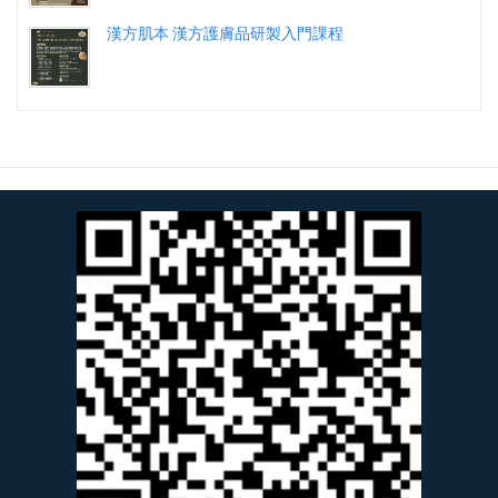
漢方肌本 漢方護膚品研製入門課程