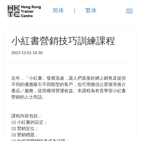
简体
|
繁体
Toggle
naviga
小紅書營銷技巧訓練課程
2023-12-01 14:30
近年，「小紅書」發展迅速，讓人們直接於網上銷售及提供
不同的優惠吸引不同類型的客戶，也可用微信公眾號等推介
產品／服務，從而獲得營運收益。本課程為有意學習小紅書
營銷的人士而設。
課程內容包括：
(1) 小紅書的設定；
(2) 營銷定位；
(3) 營銷標題；