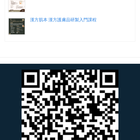
漢方肌本 漢方護膚品研製入門課程