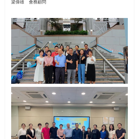
梁偉雄
會務顧問