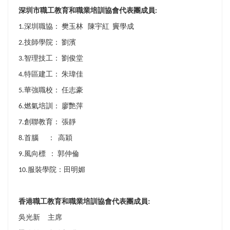
深圳市職工教育和職業培訓協會代表團成員
:
深圳職協：
樊玉林
陳宇紅
竇學成
1.
技師學院：
劉濱
2.
智理技工：
劉俊堂
3.
特區建工：
朱瑋佳
4.
華強職校：
任志豪
5.
燃氣培訓：
廖艷萍
6.
創聯教育：
張靜
7.
首腦
：
高穎
8.
風向標
：
郭仲倫
9.
服裝學院：田明媚
10.
香港職工教育和職業培訓協會代表團成員:
吳光新
主席