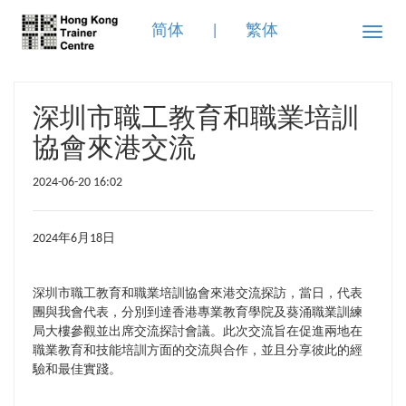
简体
|
繁体
Toggle
naviga
深圳市職工教育和職業培訓
協會來港交流
2024-06-20 16:02
年
月
日
2024
6
18
深圳市職工教育和職業培訓協會
來港交流
探訪，當日，代表
團與我會代表，分別到達香港專業教育學院及葵涌職業訓練
局大樓參觀並出席交流探討會議。
此次交流旨在促進兩地在
職業教育和技能培訓方面的交流與合作，並且分享彼此的經
驗和最佳實踐。